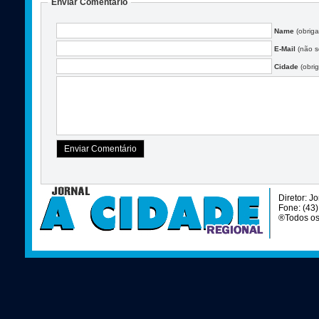
Enviar Comentário
Name
(obriga
E-Mail
(não se
Cidade
(obrig
Diretor: J
Fone: (43
®Todos os 