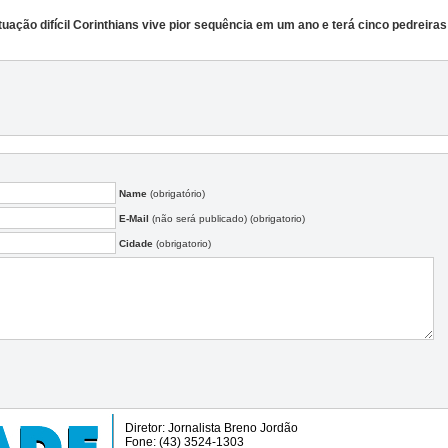
ação difícil Corinthians vive pior sequência em um ano e terá cinco pedreiras
Name
(obrigatório)
E-Mail
(não será publicado) (obrigatorio)
Cidade
(obrigatorio)
Diretor: Jornalista Breno Jordão
Fone: (43) 3524-1303