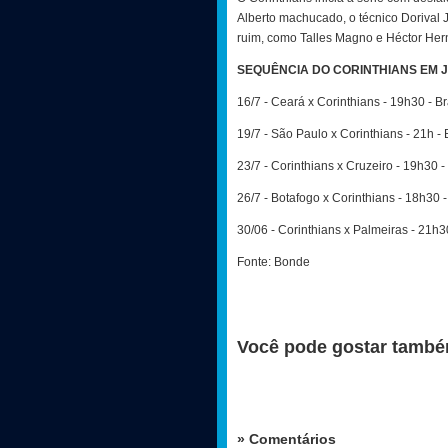
Alberto machucado, o técnico Dorival 
ruim, como Talles Magno e Héctor Her
SEQUÊNCIA DO CORINTHIANS EM 
16/7 - Ceará x Corinthians - 19h30 - Br
19/7 - São Paulo x Corinthians - 21h - 
23/7 - Corinthians x Cruzeiro - 19h30 - 
26/7 - Botafogo x Corinthians - 18h30 -
30/06 - Corinthians x Palmeiras - 21h3
Fonte: Bonde
Você pode gostar també
» Comentários