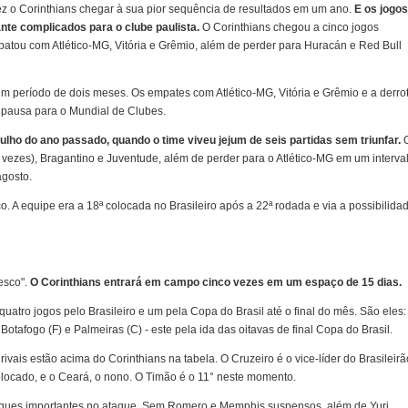
fez o Corinthians chegar à sua pior sequência de resultados em um ano.
E os jogos
nte complicados para o clube paulista.
O Corinthians chegou a cinco jogos
atou com Atlético-MG, Vitória e Grêmio, além de perder para Huracán e Red Bull
m período de dois meses. Os empates com Atlético-MG, Vitória e Grêmio e a derro
 pausa para o Mundial de Clubes.
julho do ano passado, quando o time viveu jejum de seis partidas sem triunfar.
vezes), Bragantino e Juventude, além de perder para o Atlético-MG em um interva
agosto.
co. A equipe era a 18ª colocada no Brasileiro após a 22ª rodada e via a possibilida
esco".
O Corinthians entrará em campo cinco vezes em um espaço de 15 dias.
 quatro jogos pelo Brasileiro e um pela Copa do Brasil até o final do mês. São eles:
 Botafogo (F) e Palmeiras (C) - este pela ida das oitavas de final Copa do Brasil.
 rivais estão acima do Corinthians na tabela. O Cruzeiro é o vice-líder do Brasileirã
olocado, e o Ceará, o nono. O Timão é o 11° neste momento.
falques importantes no ataque. Sem Romero e Memphis suspensos, além de Yuri