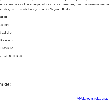
Júnior terá de escolher entre jogadores mais experientes, mas que vivem momento
nández, ou jovens da base, como Gui Negão e Kayky.
JULHO
asileiro
Brasileiro
Brasileiro
 Brasileiro
0 - Copa do Brasil
m de:
[+]Veja todas relacionad