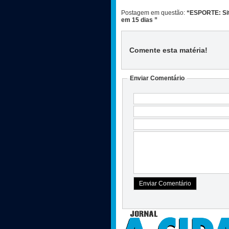
Postagem em questão:
“ESPORTE: Situ
em 15 dias ”
Comente esta matéria
!
Enviar Comentário