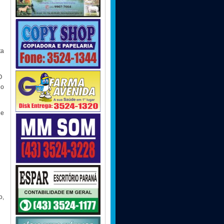
ta
O
lo
de
o,