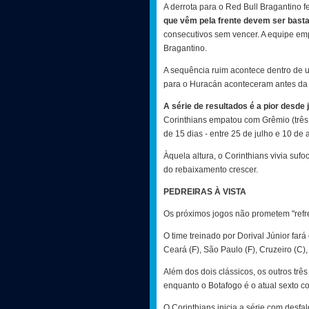
A derrota para o Red Bull Bragantino 
que vêm pela frente devem ser basta
consecutivos sem vencer. A equipe emp
Bragantino.
A sequência ruim acontece dentro de u
para o Huracán aconteceram antes da
A série de resultados é a pior desde 
Corinthians empatou com Grêmio (três 
de 15 dias - entre 25 de julho e 10 de 
Àquela altura, o Corinthians vivia sufo
do rebaixamento crescer.
PEDREIRAS À VISTA
Os próximos jogos não prometem "refr
O time treinado por Dorival Júnior fará
Ceará (F), São Paulo (F), Cruzeiro (C),
Além dos dois clássicos, os outros três
enquanto o Botafogo é o atual sexto c
O Corinthians inicia a série com des