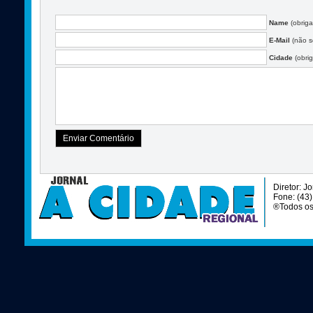
Name
(obriga
E-Mail
(não se
Cidade
(obrig
Diretor: J
Fone: (43
®Todos os 