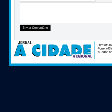
Diretor: J
Fone: (43
®Todos os 