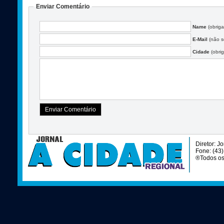
Enviar Comentário
Name
(obriga
E-Mail
(não se
Cidade
(obrig
Diretor: J
Fone: (43
®Todos os 