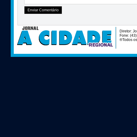
Diretor: J
Fone: (43
®Todos os 