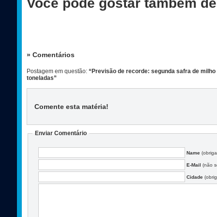
Você pode gostar também de
» Comentários
Postagem em questão:
“Previsão de recorde: segunda safra de milh
toneladas”
Comente esta matéria
!
Enviar Comentário
Name
(obriga
E-Mail
(não se
Cidade
(obrig