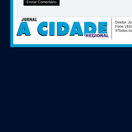
Diretor: J
Fone: (43
®Todos os 