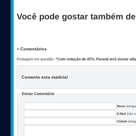
Você pode gostar também de
» Comentários
Postagem em questão:
“Com redução de 45%, Paraná terá menor alíq
Comente esta matéria
!
Enviar Comentário
Name
(obriga
E-Mail
(não se
Cidade
(obrig