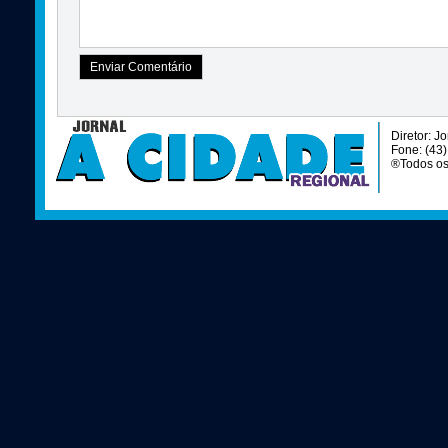
Diretor: J
Fone: (43
®Todos os 