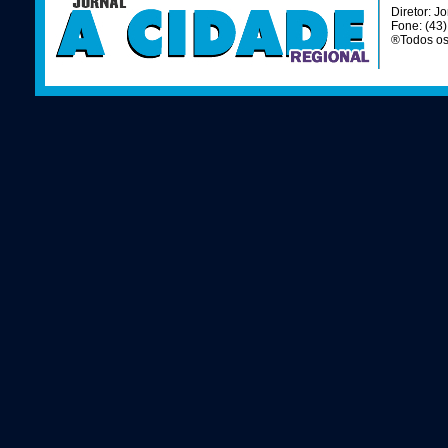
Diretor: J
Fone: (43
®Todos os 