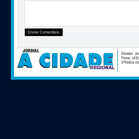
Diretor: J
Fone: (43
®Todos os 