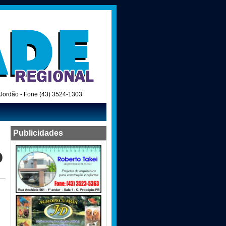
o Jordão - Fone (43) 3524-1303
Publicidades
o