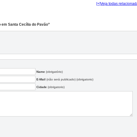
[+]Veja todas relacionad
o em Santa Cecília do Pavão”
Name
(obrigatório)
E-Mail
(não será publicado) (obrigatorio)
Cidade
(obrigatorio)