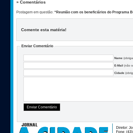
» Comentários
Postagem em questão:
“Reunião com os beneficiários do Programa B
Comente esta matéria
!
Enviar Comentário
Name
(obriga
E-Mail
(não se
Cidade
(obrig
Diretor: J
Fone: (43