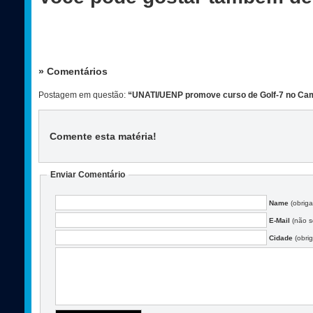
» Comentários
Postagem em questão:
“UNATI/UENP promove curso de Golf-7 no Cam
Comente esta matéria
!
Enviar Comentário
Name
(obriga
E-Mail
(não se
Cidade
(obrig