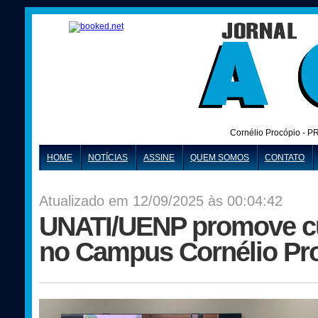
Cornélio Procópio - P
HOME
NOTÍCIAS
ASSINE
QUEM SOMOS
CONTATO
Atualizado em 12/09/2025 às 00:04:42
UNATI/UENP promove cu
no Campus Cornélio Pr