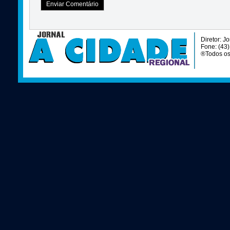
Diretor: J
Fone: (43
®Todos os 