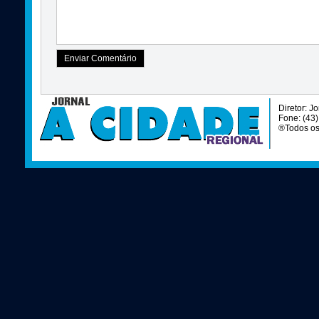
Diretor: J
Fone: (43
®Todos os 