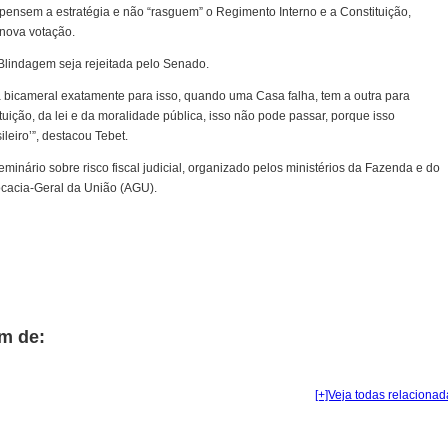
pensem a estratégia e não “rasguem” o Regimento Interno e a Constituição,
 nova votação.
 Blindagem seja rejeitada pelo Senado.
a bicameral exatamente para isso, quando uma Casa falha, tem a outra para
tituição, da lei e da moralidade pública, isso não pode passar, porque isso
ileiro’”, destacou Tebet.
eminário sobre risco fiscal judicial, organizado pelos ministérios da Fazenda e do
cacia-Geral da União (AGU).
m de:
[+]Veja todas relacionad