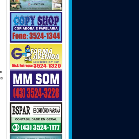
da
es