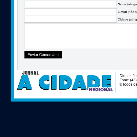
Name
(obriga
E-Mail
(não se
Cidade
(obrig
Diretor: J
Fone: (43
®Todos os 