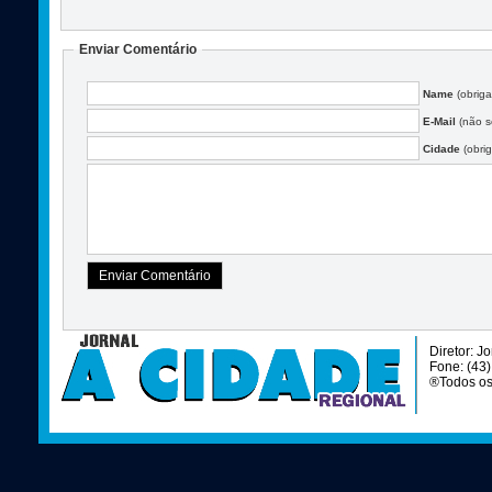
Enviar Comentário
Name
(obriga
E-Mail
(não se
Cidade
(obrig
Diretor: J
Fone: (43
®Todos os 