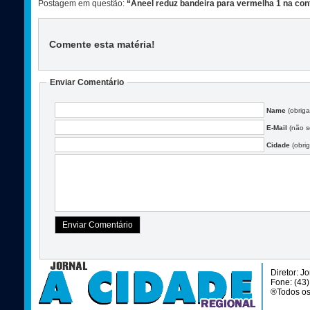
Postagem em questão:
“Aneel reduz bandeira para vermelha 1 na cont
Comente esta matéria
!
Enviar Comentário
Name
(obriga
E-Mail
(não se
Cidade
(obrig
Diretor: J
Fone: (43
®Todos os 