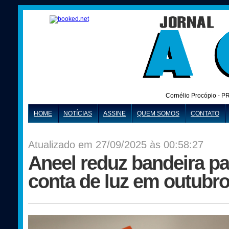
Cornélio Procópio - P
HOME
NOTÍCIAS
ASSINE
QUEM SOMOS
CONTATO
Atualizado em 27/09/2025 às 00:58:27
Aneel reduz bandeira pa
conta de luz em outubr