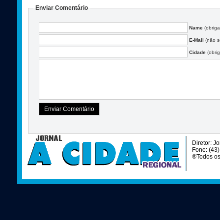
Enviar Comentário
Name
(obriga
E-Mail
(não se
Cidade
(obrig
Diretor: J
Fone: (43
®Todos os 