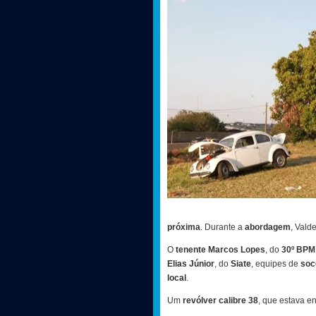
próxima
. Durante a
abordagem
, Vald
O
tenente Marcos Lopes
, do
30º BPM
Elias Júnior
, do
Siate
, equipes de
soc
local
.
Um
revólver calibre 38
, que estava en