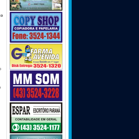
ço
o
e