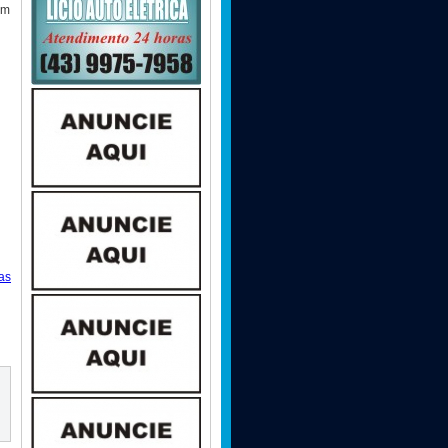
em
as