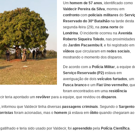
Um
homem de 57 anos
, identificado como
Valdecir Pereira da Silva
, morreu em
confronto
com
policiais militares
do
Servi
Reservado
do
30º Batalhão
na tarde desta
segunda-feira (29), na
zona norte
de
Londrina
. O incidente ocorreu na
Avenida
Roberto Siqueira Toledo
, nas proximidades
do
Jardim Pacaembu II
, e foi registrado em
vídeos
que circularam em
redes sociais
,
mostrando o momento dos disparos.
De acordo com a
Polícia Militar
, a equipe d
Serviço Reservado (P2)
estava em
averiguação de dois
veículos furtados
, um
Fusca branco
e um
Fiat Uno vermelho
, qu
foram encontrados em uma
residência
ecir teria apontado um
revólver
para a equipe, que revidou os
disparos
.
, informou que Valdecir tinha diversas
passagens criminais
. Segundo o
Sargento
orristas
foram acionadas, mas o
homem
já estava em
óbito
quando chegaram ao
gatilhado e teria sido usado por Valdecir, foi
apreendido
pela
Polícia Científica
.