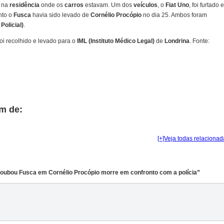
na
residência
onde os
carros
estavam. Um dos
veículos
, o
Fiat Uno
, foi furtado 
nto o
Fusca
havia sido levado de
Cornélio Procópio
no dia 25. Ambos foram
Policial)
.
oi recolhido e levado para o
IML (Instituto Médico Legal)
de
Londrina
. Fonte:
m de:
[+]Veja todas relacionad
ubou Fusca em Cornélio Procópio morre em confronto com a polícia”