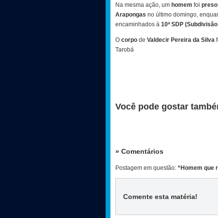
Na mesma ação, um
homem
foi
preso
Arapongas
no último domingo, enqua
encaminhados à
10ª SDP (Subdivisão 
O
corpo
de
Valdecir Pereira da Silva
f
Tarobá
Você pode gostar també
» Comentários
Postagem em questão:
“Homem que ro
Comente esta matéria
!