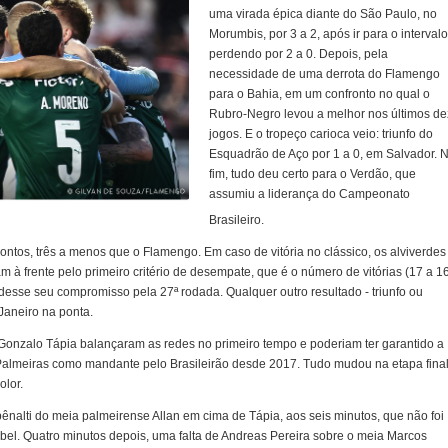
uma virada épica diante do São Paulo, no
Morumbis, por 3 a 2, após ir para o intervalo
perdendo por 2 a 0. Depois, pela
necessidade de uma derrota do Flamengo
para o Bahia, em um confronto no qual o
Rubro-Negro levou a melhor nos últimos de
jogos. E o tropeço carioca veio: triunfo do
Esquadrão de Aço por 1 a 0, em Salvador. 
fim, tudo deu certo para o Verdão, que
assumiu a liderança do Campeonato
Brasileiro.
ontos, três a menos que o Flamengo. Em caso de vitória no clássico, os alviverdes
m à frente pelo primeiro critério de desempate, que é o número de vitórias (17 a 16
rdesse seu compromisso pela 27ª rodada. Qualquer outro resultado - triunfo ou
Janeiro na ponta.
Gonzalo Tápia balançaram as redes no primeiro tempo e poderiam ter garantido a
 Palmeiras como mandante pelo Brasileirão desde 2017. Tudo mudou na etapa final
olor.
alti do meia palmeirense Allan em cima de Tápia, aos seis minutos, que não foi
Abel. Quatro minutos depois, uma falta de Andreas Pereira sobre o meia Marcos