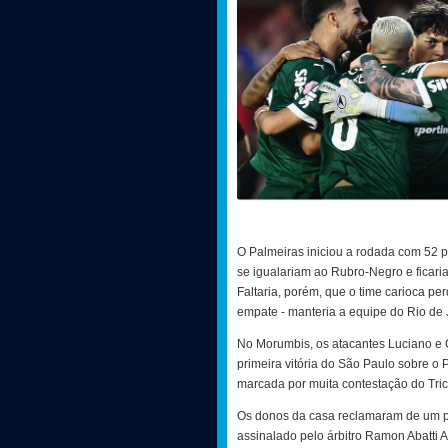
O Palmeiras iniciou a rodada com 52 p
se igualariam ao Rubro-Negro e ficaria
Faltaria, porém, que o time carioca pe
empate - manteria a equipe do Rio de 
No Morumbis, os atacantes Luciano e 
primeira vitória do São Paulo sobre o
marcada por muita contestação do Tric
Os donos da casa reclamaram de um pên
assinalado pelo árbitro Ramon Abatti 