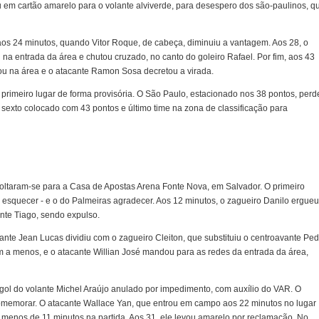
ou em cartão amarelo para o volante alviverde, para desespero dos são-paulinos, q
aos 24 minutos, quando Vitor Roque, de cabeça, diminuiu a vantagem. Aos 28, o
a entrada da área e chutou cruzado, no canto do goleiro Rafael. Por fim, aos 43
ou na área e o atacante Ramon Sosa decretou a virada.
 primeiro lugar de forma provisória. O São Paulo, estacionado nos 38 pontos, perd
 sexto colocado com 43 pontos e último time na zona de classificação para
, voltaram-se para a Casa de Apostas Arena Fonte Nova, em Salvador. O primeiro
 esquecer - e o do Palmeiras agradecer. Aos 12 minutos, o zagueiro Danilo ergueu
ante Tiago, sendo expulso.
lante Jean Lucas dividiu com o zagueiro Cleiton, que substituiu o centroavante Pe
 a menos, e o atacante Willian José mandou para as redes da entrada da área,
gol do volante Michel Araújo anulado por impedimento, com auxílio do VAR. O
memorar. O atacante Wallace Yan, que entrou em campo aos 22 minutos no lugar
 menos de 11 minutos na partida. Aos 31, ele levou amarelo por reclamação. No