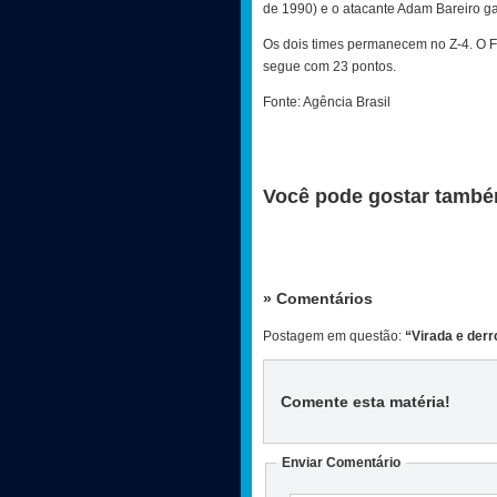
de 1990) e o atacante Adam Bareiro ga
Os dois times permanecem no Z-4. O Fo
segue com 23 pontos.
Fonte: Agência Brasil
Você pode gostar també
» Comentários
Postagem em questão:
“Virada e derr
Comente esta matéria
!
Enviar Comentário