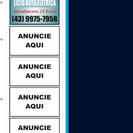
ue
eu
dro