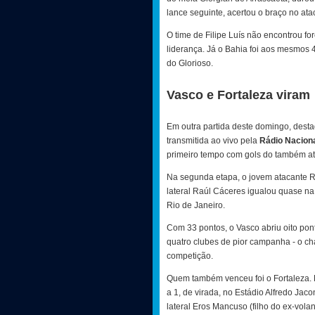
lance seguinte, acertou o braço no at
O time de Filipe Luís não encontrou for
liderança. Já o Bahia foi aos mesmos 43
do Glorioso.
Vasco e Fortaleza viram
Em outra partida deste domingo, destaq
transmitida ao vivo pela
Rádio Nacion
primeiro tempo com gols do também ata
Na segunda etapa, o jovem atacante Ra
lateral Raúl Cáceres igualou quase na 
Rio de Janeiro.
Com 33 pontos, o Vasco abriu oito pont
quatro clubes de pior campanha - o ch
competição.
Quem também venceu foi o Fortaleza. E
a 1, de virada, no Estádio Alfredo Jac
lateral Eros Mancuso (filho do ex-vol