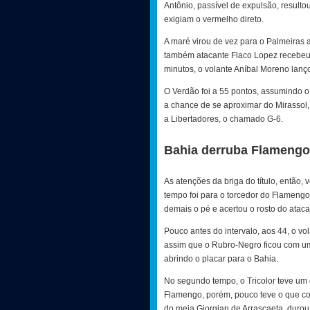
Antônio, passível de expulsão, result
exigiam o vermelho direto.
A maré virou de vez para o Palmeiras 
também atacante Flaco Lopez recebeu n
minutos, o volante Aníbal Moreno lanç
O Verdão foi a 55 pontos, assumindo o
a chance de se aproximar do Mirassol,
a Libertadores, o chamado G-6.
Bahia derruba Flamengo
As atenções da briga do título, então
tempo foi para o torcedor do Flamengo
demais o pé e acertou o rosto do atac
Pouco antes do intervalo, aos 44, o vo
assim que o Rubro-Negro ficou com um
abrindo o placar para o Bahia.
No segundo tempo, o Tricolor teve um 
Flamengo, porém, pouco teve o que co
do meia Giorgian de Arrascaeta, durou