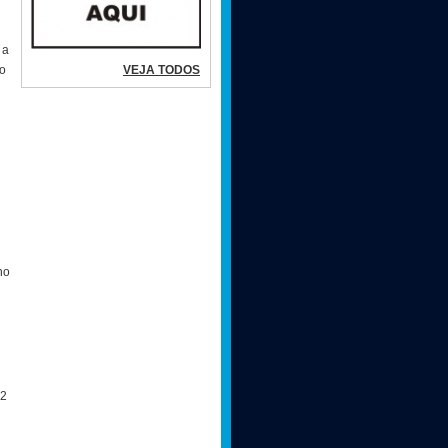
 a
VEJA TODOS
ao
no
 2