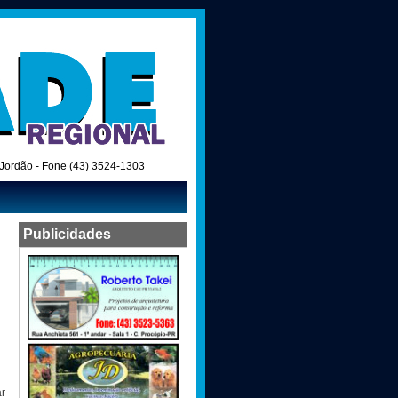
o Jordão - Fone (43) 3524-1303
Publicidades
ar