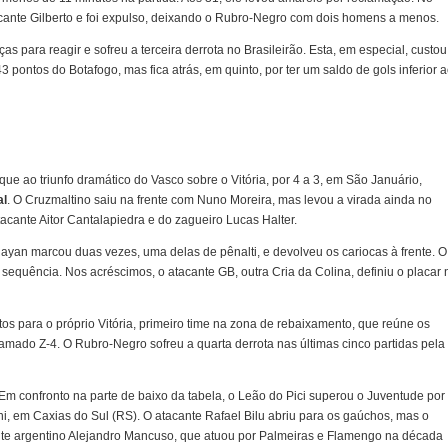
acante Gilberto e foi expulso, deixando o Rubro-Negro com dois homens a menos.
ças para reagir e sofreu a terceira derrota no Brasileirão. Esta, em especial, custou
 pontos do Botafogo, mas fica atrás, em quinto, por ter um saldo de gols inferior 
ue ao triunfo dramático do Vasco sobre o Vitória, por 4 a 3, em São Januário,
al
. O Cruzmaltino saiu na frente com Nuno Moreira, mas levou a virada ainda no
cante Aitor Cantalapiedra e do zagueiro Lucas Halter.
yan marcou duas vezes, uma delas de pênalti, e devolveu os cariocas à frente. O
sequência. Nos acréscimos, o atacante GB, outra Cria da Colina, definiu o placar 
os para o próprio Vitória, primeiro time na zona de rebaixamento, que reúne os
amado Z-4. O Rubro-Negro sofreu a quarta derrota nas últimas cinco partidas pela
m confronto na parte de baixo da tabela, o Leão do Pici superou o Juventude por
oni, em Caxias do Sul (RS). O atacante Rafael Bilu abriu para os gaúchos, mas o
ante argentino Alejandro Mancuso, que atuou por Palmeiras e Flamengo na década