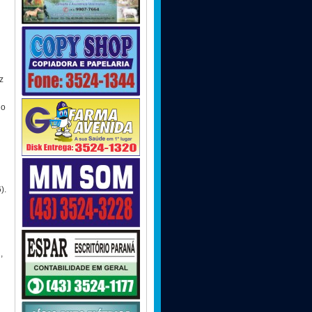
z
No
).
,