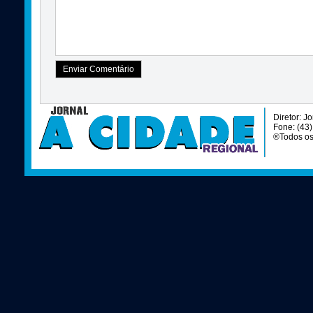
Diretor: J
Fone: (43
®Todos os 