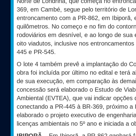
Norte de Londrina, que começa no entron
369, em Cambé, segue pelo território de L
entroncamento com a PR-862, em Ibiporã,
quilômetros. No começo e no fim do contorn
rodoviários em desnível, e ao longo de sua
oito viadutos, inclusive nos entroncamento
445 e PR-545.
O lote 4 também prevê a implantação do Co
obra foi incluída por último no edital e terá
de sua execução, em comparação às demai
concessão será elaborado o Estudo de Viab
Ambiental (EVTEA), que vai indicar opções 
conectando a PR-445 à BR-369, próximo a I
elaborado o projeto executivo de engenharia
licenças ambientais no 5º ano e iniciada a o
IBIPORÃ
– Em Ibiporã, a PR-862 ganhará f