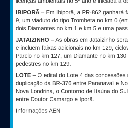
licenças ambientais no 5º ano e iniciada a o
IBIPORÃ
– Em Ibiporã, a PR-862 ganhará f
9, um viaduto do tipo Trombeta no km 0 (e
dois Diamantes no km 1 e km 5 e uma pass
JATAIZINHO
– As obras em Jataizinho serã
e incluem faixas adicionais no km 129, cic
Parclo no km 127, um Diamante no km 130 
pedestres no km 129.
LOTE
– O edital do Lote 4 das concessões
duplicação da BR-376 entre Paranavaí e No
Nova Londrina, o Contorno de Itaúna do Su
entre Doutor Camargo e Iporã.
Informações AEN