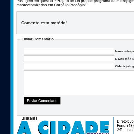
Postagem em questão:
“Projeto de Lei propõe programa de micropig
mastectomizadas em Cornélio Procópio”
Comente esta matéria
!
Enviar Comentário
Name
(obriga
E-Mail
(não se
Cidade
(obrig
Diretor: J
Fone: (43
®Todos os 