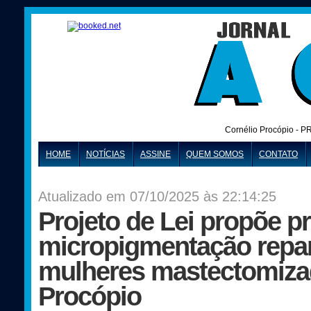
Cornélio Procópio - P
HOME
NOTÍCIAS
ASSINE
QUEM SOMOS
CONTATO
Atualizado em 07/10/2025 às 22:14:25
Projeto de Lei propõe 
micropigmentação repa
mulheres mastectomiza
Procópio