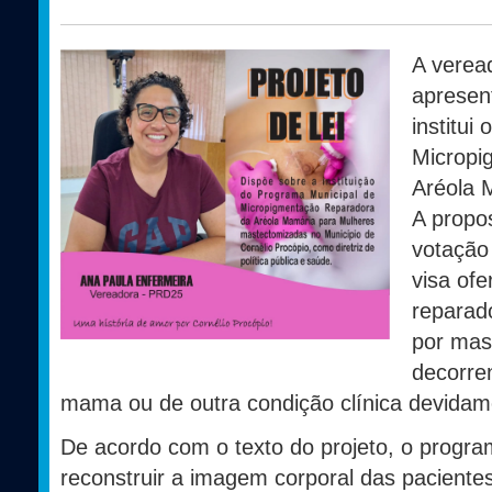
A verea
apresen
institui
Micropi
Aréola 
A propo
votação 
visa ofe
reparad
por mast
decorre
mama ou de outra condição clínica devidam
De acordo com o texto do projeto, o progr
reconstruir a imagem corporal das pacient