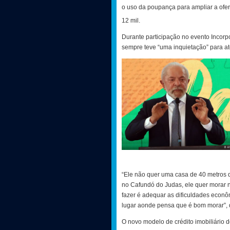
o uso da poupança para ampliar a ofe
12 mil.
Durante participação no evento Incorp
sempre teve “uma inquietação” para a
“Ele não quer uma casa de 40 metros 
no Cafundó do Judas, ele quer morar n
fazer é adequar as dificuldades econ
lugar aonde pensa que é bom morar”, 
O novo modelo de crédito imobiliário d