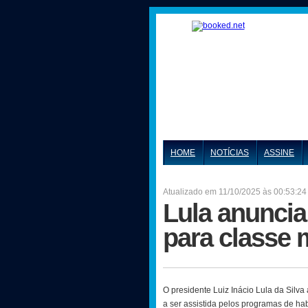
HOME
NOTÍCIAS
ASSINE
Atualizado em 11/10/2025 às 00:53:24
Lula anuncia
para classe 
O presidente Luiz Inácio Lula da Silva 
a ser assistida pelos programas de hab