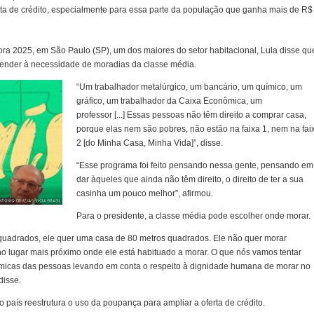
rta de crédito, especialmente para essa parte da população que ganha mais de R$
ora 2025, em São Paulo (SP), um dos maiores do setor habitacional, Lula disse qu
tender à necessidade de moradias da classe média.
“Um trabalhador metalúrgico, um bancário, um químico, um
gráfico, um trabalhador da Caixa Econômica, um
professor [...] Essas pessoas não têm direito a comprar casa,
porque elas nem são pobres, não estão na faixa 1, nem na fai
2 [do Minha Casa, Minha Vida]”, disse.
“Esse programa foi feito pensando nessa gente, pensando em
dar àqueles que ainda não têm direito, o direito de ter a sua
casinha um pouco melhor”, afirmou.
Para o presidente, a classe média pode escolher onde morar.
quadrados, ele quer uma casa de 80 metros quadrados. Ele não quer morar
o lugar mais próximo onde ele está habituado a morar. O que nós vamos tentar
ômicas das pessoas levando em conta o respeito à dignidade humana de morar no
disse.
o país reestrutura o uso da poupança para ampliar a oferta de crédito.