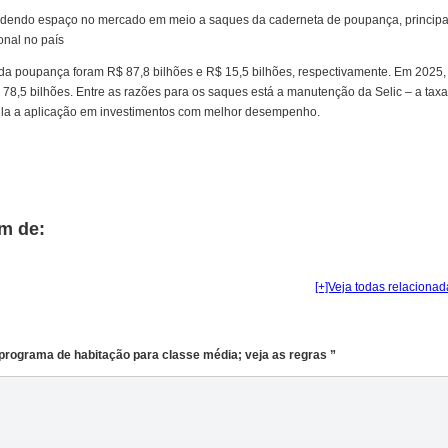
rdendo espaço no mercado em meio a saques da caderneta de poupança, principa
onal no país
 da poupança foram R$ 87,8 bilhões e R$ 15,5 bilhões, respectivamente. Em 2025,
 78,5 bilhões. Entre as razões para os saques está a manutenção da Selic – a taxa
imula a aplicação em investimentos com melhor desempenho.
m de:
[+]Veja todas relacionad
programa de habitação para classe média; veja as regras ”