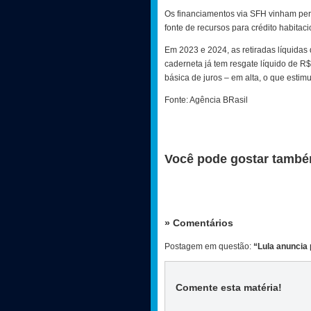
Os financiamentos via SFH vinham pe
fonte de recursos para crédito habitaci
Em 2023 e 2024, as retiradas líquidas
caderneta já tem resgate líquido de R$
básica de juros – em alta, o que est
Fonte: Agência BRasil
Você pode gostar també
» Comentários
Postagem em questão:
“Lula anuncia 
Comente esta matéria
!