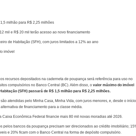
 1,5 milhão para R$ 2,25 milhões
 12 mil e R$ 20 mil terão acesso ao novo financiamento
ceiro de Habitação (SFH), com juros limitados a 12% ao ano
 do imóvel
 dos recursos depositados na caderneta de poupança será referência para uso no
ósitos compulsórios no Banco Central (BC). Além disso, o
valor máximo do imóvel
 Habitação (SFH) passará de R$ 1,5 milhão para R$ 2,25 milhões.
l são atendidas pelo Minha Casa, Minha Vida, com juros menores, e, desde o início
alternativa de financiamento para a classe média.
a Caixa Econômica Federal financie mais 80 mil novas moradias até 2026.
s pelos bancos da poupança precisam ser direcionados ao crédito imobiliário; 1
áveis e 20% ficam com o Banco Central na forma de depósito compulsório.