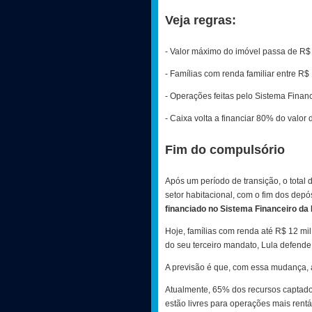
Veja regras:
- Valor máximo do imóvel passa de R$
- Famílias com renda familiar entre R$
- Operações feitas pelo Sistema Finan
- Caixa volta a financiar 80% do valor
Fim do compulsório
Após um período de transição, o total
setor habitacional, com o fim dos dep
financiado no Sistema Financeiro da
Hoje, famílias com renda até R$ 12 mi
do seu terceiro mandato, Lula defende 
A previsão é que, com essa mudança, 
Atualmente, 65% dos recursos captado
estão livres para operações mais rent