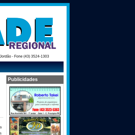
o Jordão - Fone (43) 3524-1303
Publicidades
sa
a