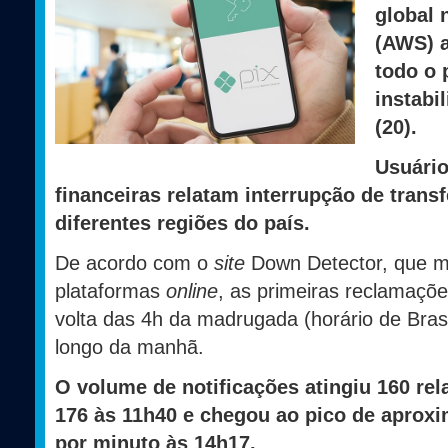
global
(AWS) a
todo o 
instabi
(20).
Usuário
financeiras relatam interrupção de tran
diferentes regiões do país.
De acordo com o
site
Down Detector, que m
plataformas
online
, as primeiras reclamaçõ
volta das 4h da madrugada (horário de Brasí
longo da manhã.
O volume de notificações atingiu 160 rel
176 às 11h40 e chegou ao pico de apro
por minuto às 14h17.