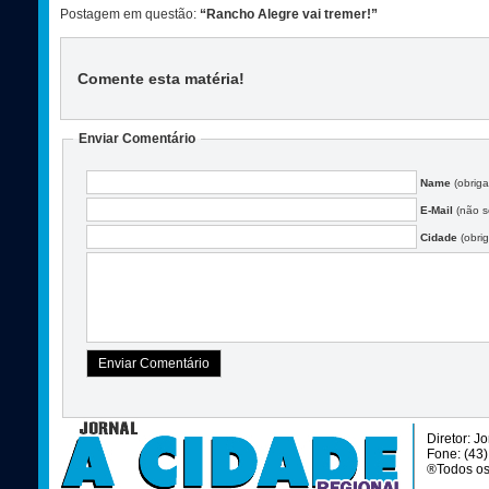
Postagem em questão:
“Rancho Alegre vai tremer!”
Comente esta matéria
!
Enviar Comentário
Name
(obriga
E-Mail
(não se
Cidade
(obrig
Diretor: J
Fone: (43
®Todos os 