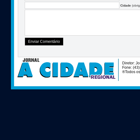
Cidade
(obrig
Diretor: J
Fone: (43
®Todos os 