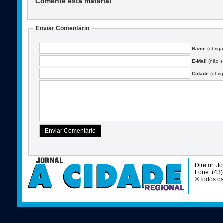
Comente esta matéria
!
Enviar Comentário
Name
(obriga
E-Mail
(não se
Cidade
(obrig
Diretor: J
Fone: (43
®Todos os 