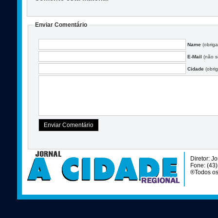
Enviar Comentário
Name
(obriga
E-Mail
(não se
Cidade
(obrig
Diretor: J
Fone: (43
®Todos os 