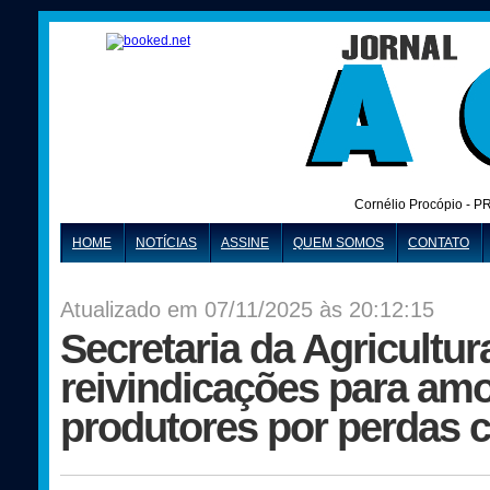
Cornélio Procópio - P
HOME
NOTÍCIAS
ASSINE
QUEM SOMOS
CONTATO
Atualizado em 07/11/2025 às 20:12:15
Secretaria da Agricultur
reivindicações para amor
produtores por perdas c