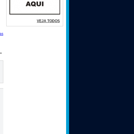
VEJA TODOS
as
”