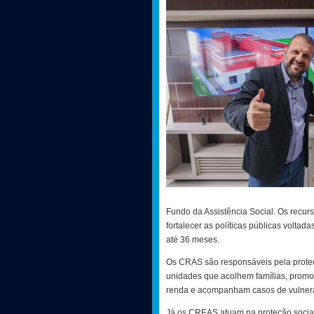
Fundo da Assistência Social. Os recur
fortalecer as políticas públicas volta
até 36 meses.
Os CRAS são responsáveis pela proteçã
unidades que acolhem famílias, promo
renda e acompanham casos de vulnera
Já os CREAS atuam na proteção social 