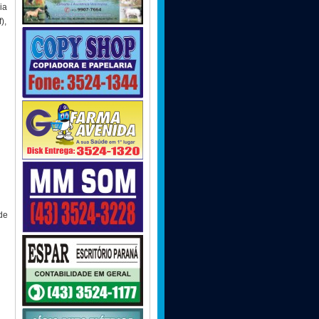
ia
),
de