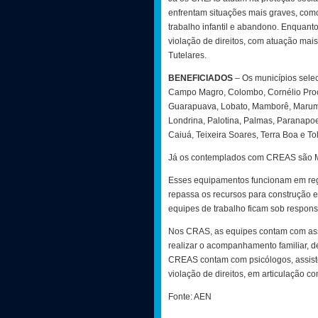
enfrentam situações mais graves, como
trabalho infantil e abandono. Enquant
violação de direitos, com atuação mais
Tutelares.
BENEFICIADOS
– Os municípios sele
Campo Magro, Colombo, Cornélio Procó
Guarapuava, Lobato, Mamborê, Marumb
Londrina, Palotina, Palmas, Paranapoe
Caiuá, Teixeira Soares, Terra Boa e To
Já os contemplados com CREAS são Ma
Esses equipamentos funcionam em regi
repassa os recursos para construção e
equipes de trabalho ficam sob respons
Nos CRAS, as equipes contam com assis
realizar o acompanhamento familiar, de
CREAS contam com psicólogos, assiste
violação de direitos, em articulação co
Fonte: AEN