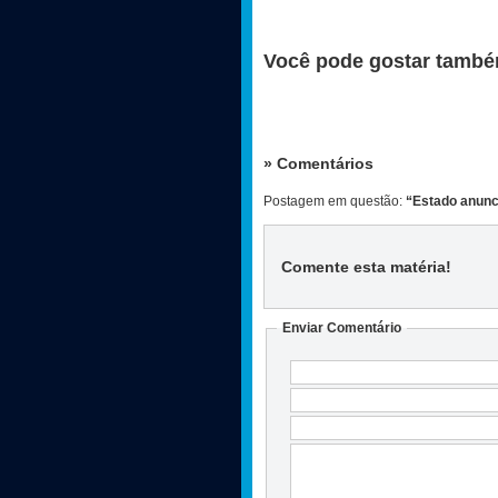
Você pode gostar també
» Comentários
Postagem em questão:
“Estado anunc
Comente esta matéria
!
Enviar Comentário