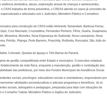
 violência doméstica, abuso, exploração sexual de crianças e adolescentes,
o o CRAS trabalha de forma preventiva, o CREAS atende os casos já concretos de
 especializada e articulada com o Judiciário, Ministério Público e Conselhos
cionados para construção de CRAS estão Almirante Tamandaré, Barbosa Ferraz,
pio, Cruz Machado, Cruzmaltina, Fernandes Pinheiro, Fênix, Guaíra, Guapirama
i, Miraselva, Morretes, Nova Esperança do Sudoeste, Nova Laranjeiras, Nova
ma, Pinhão, Pitanga, Porto Barreiro, Pranchita, Rolândia, Roncador, São João do
ledo.
llet, Colorado, Quedas do Iguaçu e Três Barras do Paraná.
me de gestão compartilhada entre Estado e municípios. O executivo estadual
 fortalecimento da rede física, enquanto a manutenção, gestão e contratação das
abilidade das prefeituras, por meio dos Fundos Municipais de Assistência Social.
tentes sociais, psicólogos, educadores sociais e orientadores, responsáveis por
senvolver atividades socioeducativas e articular programas e benefícios. Já os
ntes sociais, advogados e pedagogos, preparada para lidar com situações de
m o Conselho Tutelar, Ministério Público e órgãos do Judiciário.