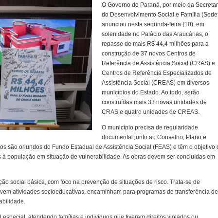
O Governo do Paraná, por meio da Secretar
do Desenvolvimento Social e Família (Sedef
anunciou nesta segunda-feira (10), em
solenidade no Palácio das Araucárias, o
repasse de mais R$ 44,4 milhões para a
construção de 37 novos Centros de
Referência de Assistência Social (CRAS) e
Centros de Referência Especializados de
Assistência Social (CREAS) em diversos
municípios do Estado. Ao todo, serão
construídas mais 33 novas unidades de
CRAS e quatro unidades de CREAS.
O município precisa de regularidade
documental junto ao Conselho, Plano e
sos são oriundos do Fundo Estadual de Assistência Social (FEAS) e têm o objetivo 
das à população em situação de vulnerabilidade. As obras devem ser concluídas em
o social básica, com foco na prevenção de situações de risco. Trata-se de
vem atividades socioeducativas, encaminham para programas de transferência de
bilidade.
especial, atendendo famílias e indivíduos que tiveram direitos violados ou