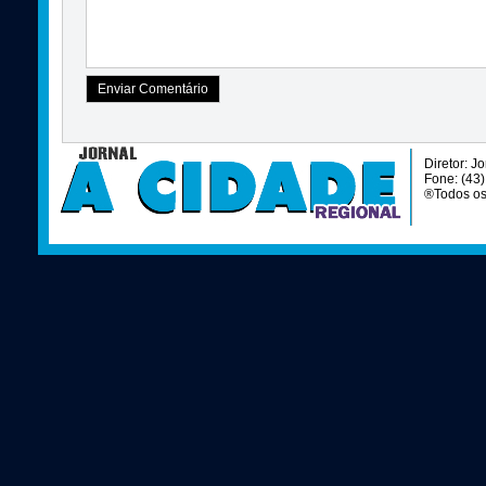
Diretor: J
Fone: (43
®Todos os 