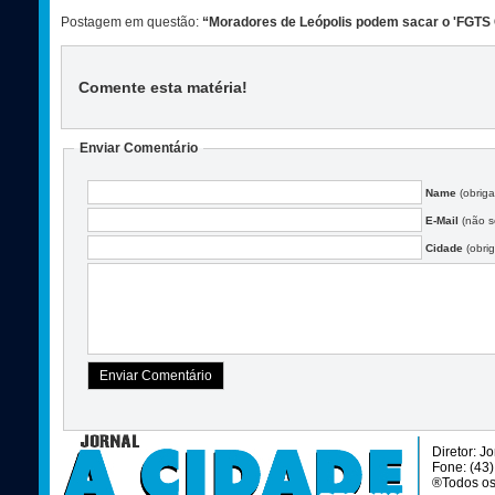
Postagem em questão:
“Moradores de Leópolis podem sacar o 'FGTS C
Comente esta matéria
!
Enviar Comentário
Name
(obriga
E-Mail
(não se
Cidade
(obrig
Diretor: J
Fone: (43
®Todos os 