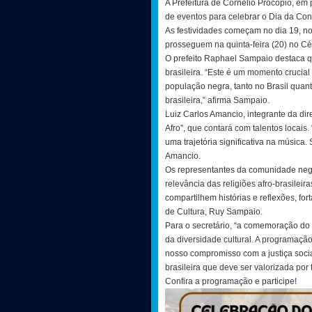
A Prefeitura de Cornélio Procópio, e
de eventos para celebrar o Dia da Con
As festividades começam no dia 19, no
prosseguem na quinta-feira (20) no Cé
O prefeito Raphael Sampaio destaca qu
brasileira. “Este é um momento crucial 
população negra, tanto no Brasil quan
brasileira,” afirma Sampaio.
Luiz Carlos Amancio, integrante da dir
Afro", que contará com talentos locai
uma trajetória significativa na música.
Amancio.
Os representantes da comunidade negr
relevância das religiões afro-brasil
compartilhem histórias e reflexões, fo
de Cultura, Ruy Sampaio.
Para o secretário, “a comemoração do
da diversidade cultural. A programaçã
nosso compromisso com a justiça social
brasileira que deve ser valorizada por 
Confira a programação e participe!