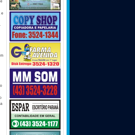
ie
 e
-
om
io
o
ma