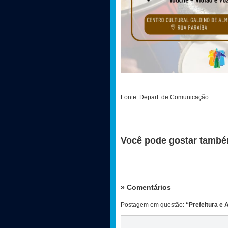
Fonte: Depart. de Comunicação
Você pode gostar també
» Comentários
Postagem em questão:
“Prefeitura e