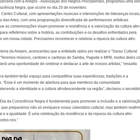
m parceira com a Anepro - Associação dos Negros Procopenses, programou uma sér
sciência Negra, que ocorre no dia 20 de novembro.
 Centro Cultural, com apresentações musicais e intervenções de lideranças locais,
u das Artes, com uma programação diversificada de performances artísticas.
e as comemorações visam promover a resistência e a valorização da cultura afro
para refletirmos sobre a história, as contribuições e os desafios enfrentados pela
to em nossa cidade. Precisamos reconhecer e celebrar a riqueza da cultura afro-
etoria da Anepro, acrescentou que a entidade optou por realizar o "Sarau Cultural
s. “Teremos músicos, cantores e cantoras de Samba, Pagode e MPB, muitos deles c
 Será uma oportunidade de celebrar e destacar a arte de nossos artistas,” ressalta
a também terão espaço para compartilhar suas experiências, tradições e a
eiras. "Esse é um momento de abertura para que membros da comunidade
rtalecendo a identidade e a cultura afrodescendente na região”, declarou o secretár
 Dia da Consciência Negra é fundamental para promover a inclusão e a valorizaçã
o que preparamos não só enriquece nosso calendário cultural, mas também reafir
 e a igualdade. É uma celebração da resistência e da riqueza da cultura afro-
todos nós.”