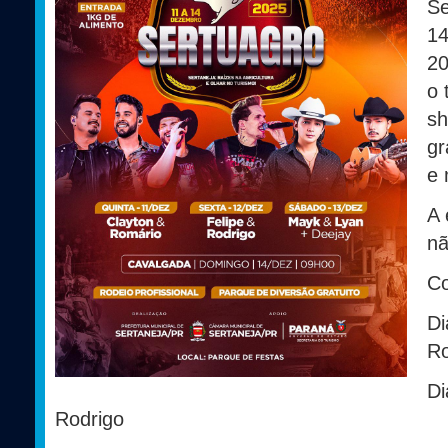
Se
14
20
o 
sh
gr
e 
A 
nã
Co
Di
R
Di
Rodrigo