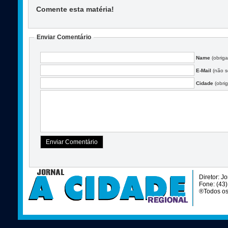
Comente esta matéria
!
Enviar Comentário
Name
(obriga
E-Mail
(não se
Cidade
(obrig
Diretor: J
Fone: (43
®Todos os 