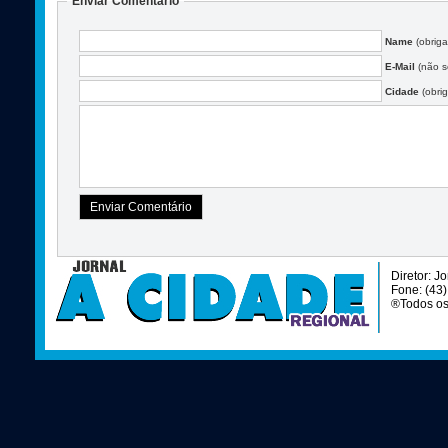
Enviar Comentário
Name
(obriga
E-Mail
(não se
Cidade
(obrig
Diretor: J
Fone: (43
®Todos os 