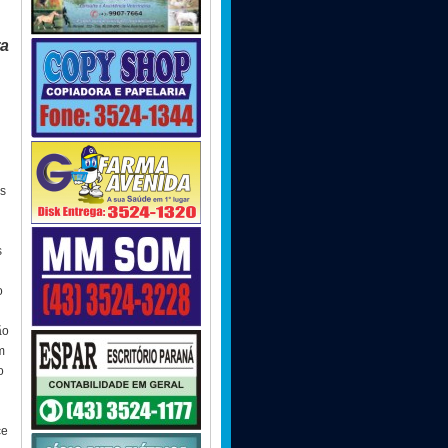
ra
es
s
o
ão
m
o
ce