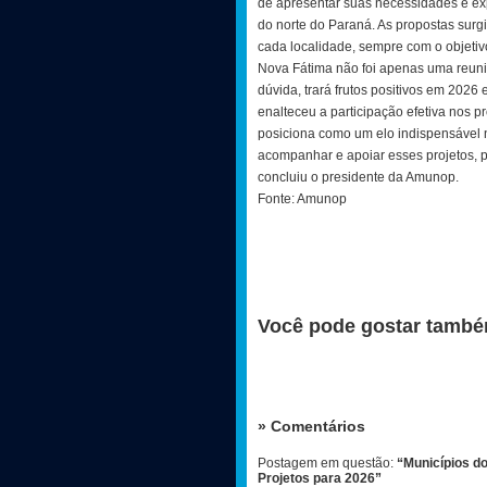
de apresentar suas necessidades e ex
do norte do Paraná. As propostas surgi
cada localidade, sempre com o objetiv
Nova Fátima não foi apenas uma reuniã
dúvida, trará frutos positivos em 202
enalteceu a participação efetiva nos p
posiciona como um elo indispensável 
acompanhar e apoiar esses projetos, p
concluiu o presidente da Amunop.
Fonte: Amunop
Você pode gostar també
» Comentários
Postagem em questão:
“Municípios d
Projetos para 2026”