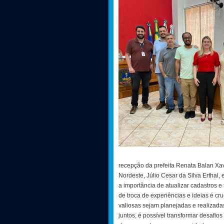
recepção da prefeita Renata Balan Xa
Nordeste, Júlio Cesar da Silva Erthal, 
a importância de atualizar cadastros e
de troca de experiências e ideias é cru
valiosas sejam planejadas e realizada
juntos, é possível transformar desafio