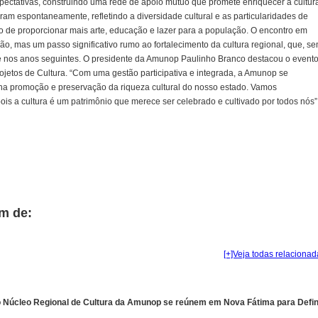
pectativas, construindo uma rede de apoio mútuo que promete enriquecer a cultur
ram espontaneamente, refletindo a diversidade cultural e as particularidades de
o de proporcionar mais arte, educação e lazer para a população. O encontro em
o, mas um passo significativo rumo ao fortalecimento da cultura regional, que, s
6 e nos anos seguintes. O presidente da Amunop Paulinho Branco destacou o evento
rojetos de Cultura. “Com uma gestão participativa e integrada, a Amunop se
na promoção e preservação da riqueza cultural do nosso estado. Vamos
ois a cultura é um patrimônio que merece ser celebrado e cultivado por todos nós”
m de:
[+]Veja todas relacionad
o Núcleo Regional de Cultura da Amunop se reúnem em Nova Fátima para Defin