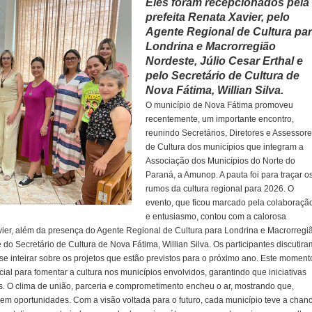
Eles foram recepcionados pela
prefeita Renata Xavier, pelo
Agente Regional de Cultura pa
Londrina e Macrorregião
Nordeste, Júlio Cesar Erthal e
pelo Secretário de Cultura de
Nova Fátima, Willian Silva.
O município de Nova Fátima promoveu
recentemente, um importante encontro,
reunindo Secretários, Diretores e Assessor
de Cultura dos municípios que integram a
Associação dos Municípios do Norte do
Paraná, a Amunop. A pauta foi para traçar o
rumos da cultura regional para 2026. O
evento, que ficou marcado pela colaboraçã
e entusiasmo, contou com a calorosa
vier, além da presença do Agente Regional de Cultura para Londrina e Macrorregi
e do Secretário de Cultura de Nova Fátima, Willian Silva. Os participantes discutira
 se inteirar sobre os projetos que estão previstos para o próximo ano. Este moment
cial para fomentar a cultura nos municípios envolvidos, garantindo que iniciativas
s. O clima de união, parceria e comprometimento encheu o ar, mostrando que,
s em oportunidades. Com a visão voltada para o futuro, cada município teve a chan