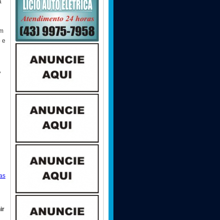
a
em
 e
,
as
ir