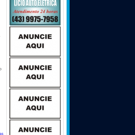
a
o
as