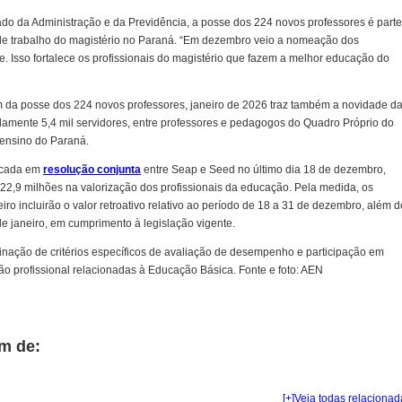
tado da Administração e da Previdência, a posse dos 224 novos professores é parte
de trabalho do magistério no Paraná. “Em dezembro veio a nomeação dos
e. Isso fortalece os profissionais do magistério que fazem a melhor educação do
m da posse dos 224 novos professores, janeiro de 2026 traz também a novidade d
amente 5,4 mil servidores, entre professores e pedagogos do Quadro Próprio do
 ensino do Paraná.
licada em
resolução conjunta
entre Seap e Seed no último dia 18 de dezembro,
2,9 milhões na valorização dos profissionais da educação. Pela medida, os
iro incluirão o valor retroativo relativo ao período de 18 a 31 de dezembro, além d
de janeiro, em cumprimento à legislação vigente.
ação de critérios específicos de avaliação de desempenho e participação em
ão profissional relacionadas à Educação Básica. Fonte e foto: AEN
m de:
[+]Veja todas relacionad