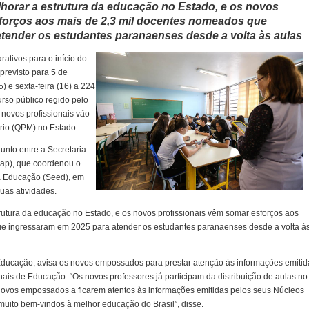
orar a estrutura da educação no Estado, e os novos
forços aos mais de 2,3 mil docentes nomeados que
tender os estudantes paranaenses desde a volta às aulas
ativos para o início do
 previsto para 5 de
) e sexta-feira (16) a 224
rso público regido pelo
 novos profissionais vão
ério (QPM) no Estado.
unto entre a Secretaria
eap), que coordenou o
da Educação (Seed), em
uas atividades.
utura da educação no Estado, e os novos profissionais vêm somar esforços aos
e ingressaram em 2025 para atender os estudantes paranaenses desde a volta à
 Educação, avisa os novos empossados para prestar atenção às informações emitid
ais de Educação. “Os novos professores já participam da distribuição de aulas no
s novos empossados a ficarem atentos às informações emitidas pelos seus Núcleos
uito bem-vindos à melhor educação do Brasil”, disse.