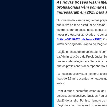
As novas posses visam melh
profissionais vêm somar es
ingressaram em 2025 para a
O Governo do Paraná segue nos prepar
ano letivo na rede estadual de ensino,
fevereiro, dando posse nesta quinta (15
novos professores aprovados no concu
Edital nº 011/2023, da banca IBFC
. Os
fortalecer o Quadro Próprio do Magist
A ação é resultado de um trabalho conj
da Administração e da Previdência (S
processo de seleção, e a Secretaria 
que os profissionais desempenharão s
As novas posses visam melhorar a estr
mais de 2,3 mil docentes nomeados qu
aulas.
Roni Miranda, secretário estadual da
pelos seus respectivos Núcleos Region
dia 23 de janeiro. Por isso, lembro o
Regionais de Educação. E que sejam m