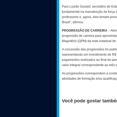
Para Luizão Goulart, secretário de Es
fundamental na manutenção da força 
professores e, agora, eles tomam poss
Brasil”, afirmou.
PROGRESSÃO DE CARREIRA
– Alé
progressão de carreira para aproximad
Magistério (QPM) da rede estadual de
A concessão das progressões foi pub
representando um investimento de R$ 2
pagamentos realizados ao final de jane
valor integral correspondente ao mês 
As progressões correspondem a combin
atividades de formação e/ou qualificaç
Você pode gostar també