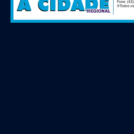
Fone: (43
®Todos os 