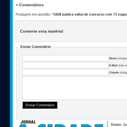
» Comentários
Postagem em questão:
“UEM publica edital de concurso com 73 vagas
Comente esta matéria
!
Enviar Comentário
Name
(obriga
E-Mail
(não se
Cidade
(obrig
Diretor: J