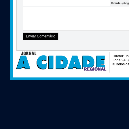
Cidade
(obrig
Diretor: J
Fone: (43
®Todos os 