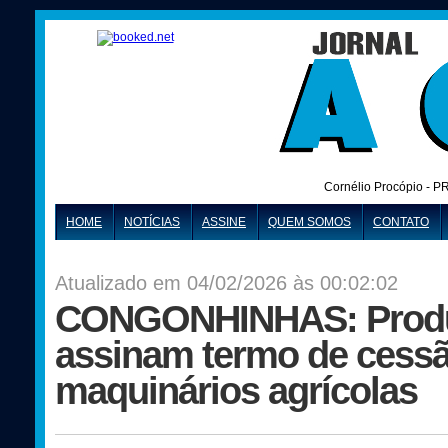
Cornélio Procópio - P
HOME
NOTÍCIAS
ASSINE
QUEM SOMOS
CONTATO
Atualizado em 04/02/2026 às 00:02:02
CONGONHINHAS: Produt
assinam termo de cess
maquinários agrícolas