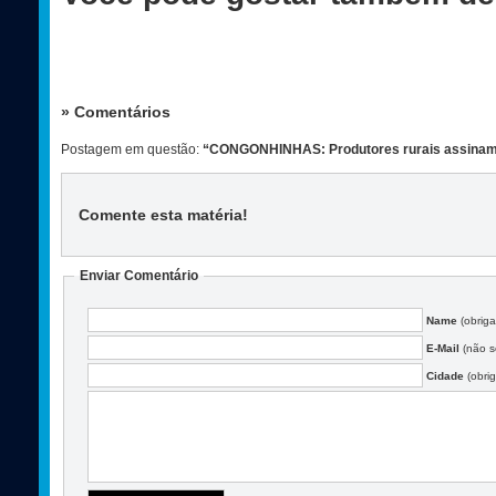
» Comentários
Postagem em questão:
“CONGONHINHAS: Produtores rurais assinam t
Comente esta matéria
!
Enviar Comentário
Name
(obriga
E-Mail
(não se
Cidade
(obrig