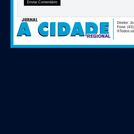
Diretor: J
Fone: (43
®Todos os 