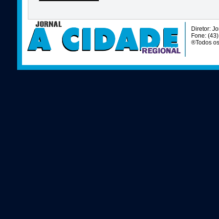
Diretor: J
Fone: (43
®Todos os 