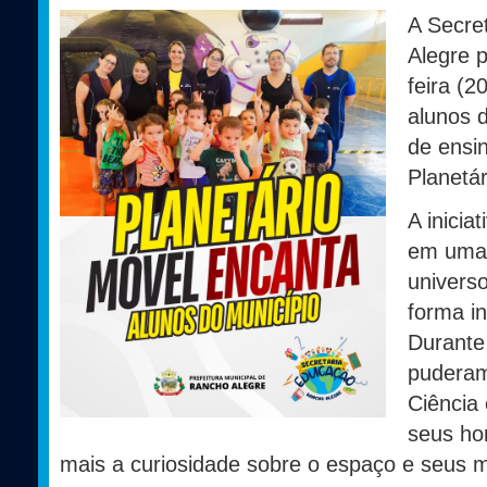
A Secre
Alegre p
feira (2
alunos 
de ensi
Planetár
A inicia
em uma 
univers
forma in
Durante
puderam
Ciência
seus ho
mais a curiosidade sobre o espaço e seus m